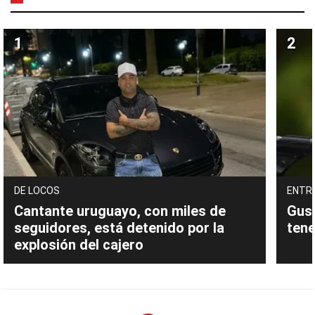
DE LOCOS
ENTR
Cantante uruguayo, con miles de
Gust
seguidores, está detenido por la
tene
explosión del cajero