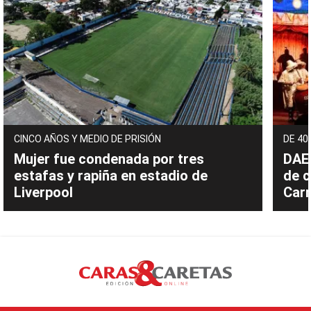
CINCO AÑOS Y MEDIO DE PRISIÓN
DE 40
Mujer fue condenada por tres
DAEC
estafas y rapiña en estadio de
de c
Liverpool
Carn