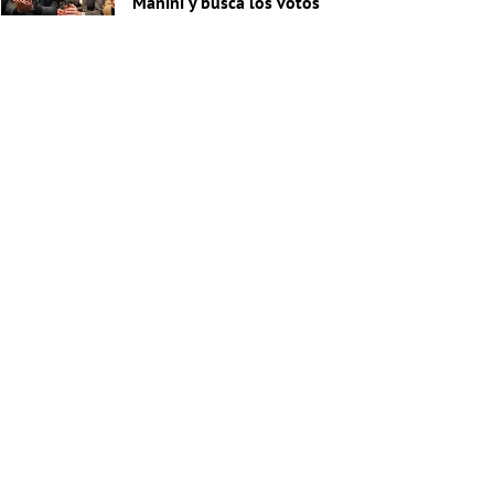
Manini y busca los votos
de Cabildo