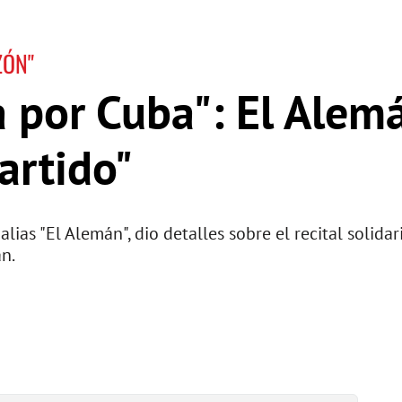
ZÓN"
 por Cuba": El Alem
artido"
lias "El Alemán", dio detalles sobre el recital solida
án.