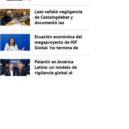
Lazo señaló negligencia
de Castaingdebat y
documentó las
irregularidades del
segundo pago
Ecuación económica del
megaproyecto de HIF
Global "no termina de
cerrar"
Palantir en América
Latina: un modelo de
vigilancia global al
servicio de Trump