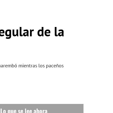
egular de la
acuarembó mientras los paceños
Lo que se lee ahora