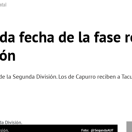
ntal
da fecha de la fase r
ión
l de la Segunda División. Los de Capurro reciben a T
sión.
@SegundaAUF