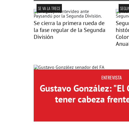
SE VA LA TRECE
SEGUN
Se cierra la primera rueda de
Segun
la fase regular de la Segunda
histó
División
Colon
Anua
ENTREVISTA
Gustavo González: "El
tener cabeza frent