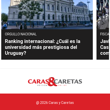
ORGULLO NACIONAL
FISCA
Ranking internacional: ¿Cuál es la
Javi
universidad más prestigiosa del
Cast
Uruguay?
com
@ 2026 Caras y Caretas