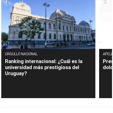
ORGULLO NACIONAL
APELL
Ranking internacional: ¿Cuál es la
Pres
universidad más prestigiosa del
dolo
Uruguay?