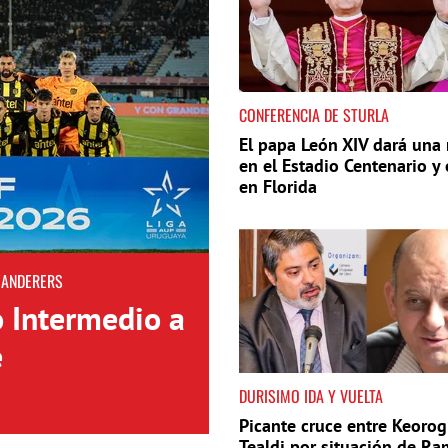
CONFERENCIA DE STURLA
El papa León XIV dará una
en el Estadio Centenario y 
en Florida
WANDERERS
o Intermedio a
e
DURISIMO IDA Y VUELTA
Picante cruce entre Keorog
Tealdi por situación de Ra