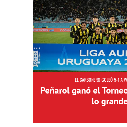
EL CARBONERO GOLEÓ 5-1 A 
Peñarol ganó el Torne
lo grand