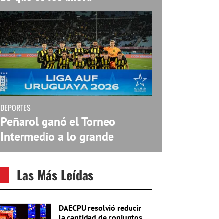
DEPORTES
Peñarol ganó el Torneo
Intermedio a lo grande
Las Más Leídas
DAECPU resolvió reducir
la cantidad de conjuntos