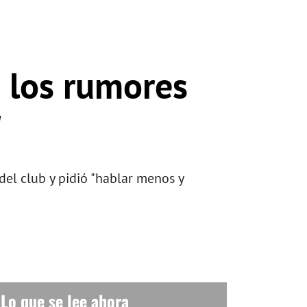
e los rumores
"
del club y pidió "hablar menos y
Lo que se lee ahora