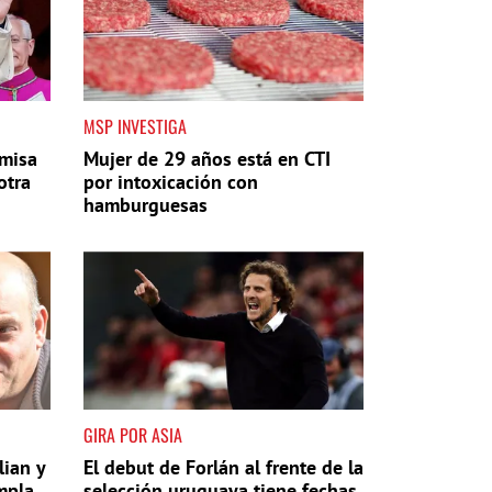
MSP INVESTIGA
 misa
Mujer de 29 años está en CTI
otra
por intoxicación con
hamburguesas
GIRA POR ASIA
lian y
El debut de Forlán al frente de la
mpla
selección uruguaya tiene fechas