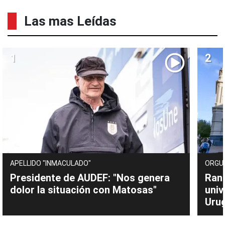
Las mas Leídas
APELLIDO "INMACULADO"
ORGU
Presidente de AUDEF: "Nos genera
Rank
dolor la situación con Matosas"
univ
Uru