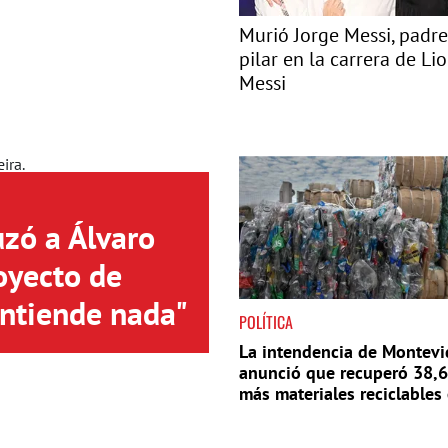
Murió Jorge Messi, padre
pilar en la carrera de Li
Messi
uzó a Álvaro
oyecto de
entiende nada"
POLÍTICA
La intendencia de Montev
anunció que recuperó 38,
más materiales reciclables
año