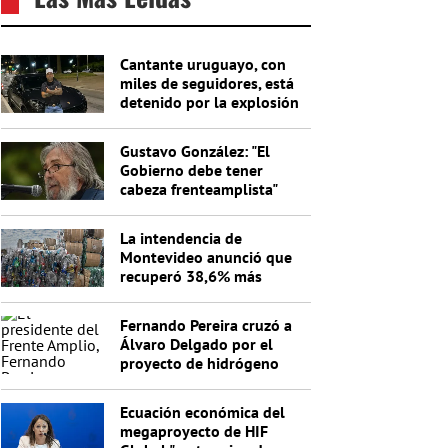
Cantante uruguayo, con
miles de seguidores, está
detenido por la explosión
del cajero
Gustavo González: "El
Gobierno debe tener
cabeza frenteamplista"
La intendencia de
Montevideo anunció que
recuperó 38,6% más
materiales reciclables en
un año
Fernando Pereira cruzó a
Álvaro Delgado por el
proyecto de hidrógeno
verde: "No entiende nada"
Ecuación económica del
megaproyecto de HIF