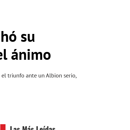
chó su
el ánimo
el triunfo ante un Albion serio,
Las Más Leídas