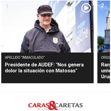
APELLIDO "INMACULADO"
ORGU
Presidente de AUDEF: "Nos genera
Rank
dolor la situación con Matosas"
univ
Uru