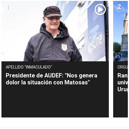
APELLIDO "INMACULADO"
ORGU
Presidente de AUDEF: "Nos genera
Rank
dolor la situación con Matosas"
univ
Uru