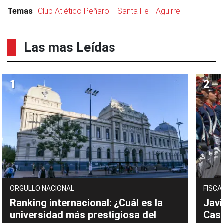
Temas
Club Atlético Peñarol
Santa Fe
Aguirre
Las mas Leídas
ORGULLO NACIONAL
FISCA
Ranking internacional: ¿Cuál es la
Javi
universidad más prestigiosa del
Cast