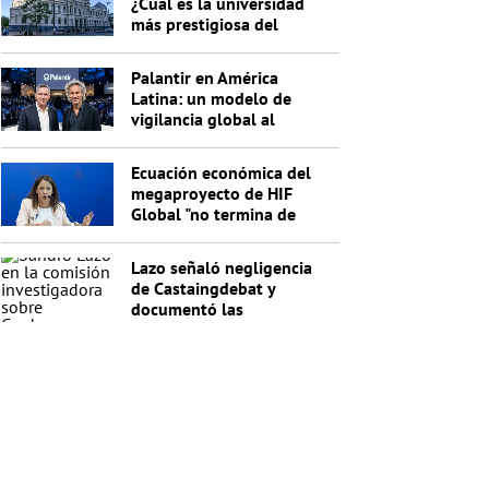
¿Cuál es la universidad
más prestigiosa del
Uruguay?
Palantir en América
Latina: un modelo de
vigilancia global al
servicio de Trump
Ecuación económica del
megaproyecto de HIF
Global "no termina de
cerrar"
Lazo señaló negligencia
de Castaingdebat y
documentó las
irregularidades del
segundo pago