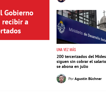
el Gobierno
recibir a
rtados
UNA VEZ MÁS
200 tercerizados del Mides
siguen sin cobrar el salari
se abona en julio
Por
Agustín Büchner