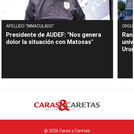
APELLIDO "INMACULADO"
ORGU
Presidente de AUDEF: "Nos genera
Rank
dolor la situación con Matosas"
univ
Uru
@ 2026 Caras y Caretas