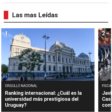
Las mas Leídas
ORGULLO NACIONAL
FISCA
Ranking internacional: ¿Cuál es la
Javi
universidad más prestigiosa del
Cast
Uruguay?
com