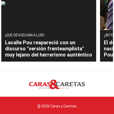
¡QUE DEVUELVAN A LUIS!
¿INTE
Lacalle Pou reapareció con un
El d
discurso "versión frenteamplista"
naci
muy lejano del herrerismo aunténtico
Pou 
@ 2026 Caras y Caretas