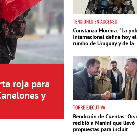
TENSIONES EN ASCENSO
Constanza Moreira: "La polí
internacional define hoy el
rumbo de Uruguay y de la
región"
ta roja para
Canelones y
TORRE EJECUTIVA
Rendición de Cuentas: Orsi
recibió a Manini que llevó
propuestas para incluir