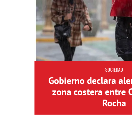
SOCIEDAD
Gobierno declara aler
zona costera entre 
Rocha