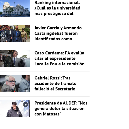
Ranking internacional:
¿Cuál es la universidad
más prestigiosa del
Uruguay?
Javier García y Armando
Castaingdebat fueron
identificados como
indagados en el caso
Cardama
Caso Cardama: FA evalúa
citar al expresidente
Lacalle Pou a la comisión
investigadora
Gabriel Rossi: Tras
accidente de tránsito
falleció el Secretario
General de la Junta
Nacional de Drogas
Presidente de AUDEF: "Nos
genera dolor la situación
con Matosas"