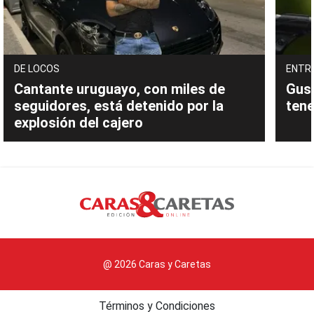
DE LOCOS
ENTR
Cantante uruguayo, con miles de
Gust
seguidores, está detenido por la
tene
explosión del cajero
@ 2026 Caras y Caretas
Términos y Condiciones