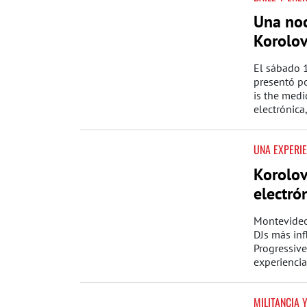
Una noc
Korolov
El sábado 1
presentó po
is the medi
electrónica
UNA EXPERI
Korolov
electró
Montevideo
DJs más inf
Progressive
experiencia
MILITANCIA