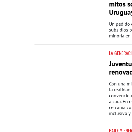
mitos s
Urugua
Un pedido d
subsidios p
minoría en 
LA GENERACI
Juventu
renovad
Con una mi
la realidad 
convencida
a cara. En e
cercanía co
inclusivo 
BAILE Y ENE