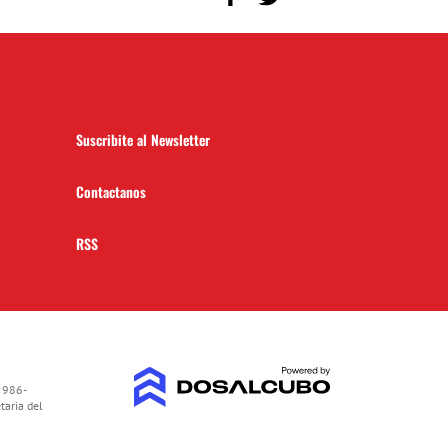
Suscribite al Newsletter
Contactanos
RSS
 986-
taria del