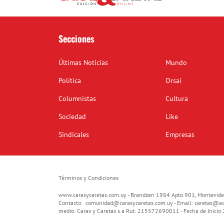
Secciones
Últimas Noticias
Mundo
Política
Orsai
Columnistas
Cultura
Sociedad
Like
Sindicales
Empresas
Términos y Condiciones
www.carasycaretas.com.uy - Brandzen 1984 Apto 901, Montevide
Contacto:
comunidad@carasycaretas.com.uy
- Email:
caretas@ad
medio: Caras y Caretas s.a Rut: 215572690011 - Fecha de Inici