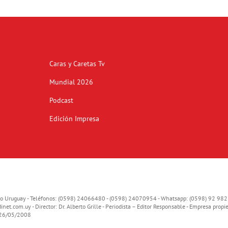
Caras y Caretas Tv
Mundial 2026
Podcast
Edición Impresa
o Uruguay - Teléfonos: (0598) 24066480 - (0598) 24070954 - Whatsapp: (0598) 92 982
inet.com.uy
- Director: Dr. Alberto Grille - Periodista – Editor Responsable - Empresa propie
o 26/05/2008