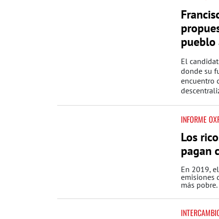
Francis
propues
pueblo 
El candida
donde su fu
encuentro 
descentraliz
INFORME OX
Los ric
pagan 
En 2019, e
emisiones 
más pobre.
INTERCAMBI