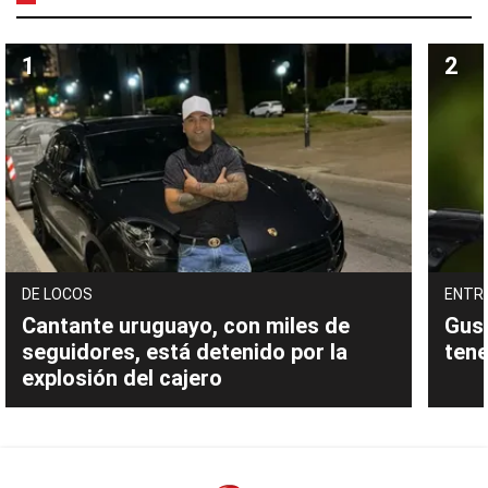
DE LOCOS
ENTR
Cantante uruguayo, con miles de
Gust
seguidores, está detenido por la
tene
explosión del cajero