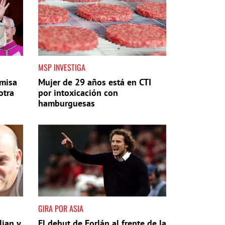
MSP INVESTIGA
 misa
Mujer de 29 años está en CTI
otra
por intoxicación con
hamburguesas
GIRA POR ASIA
lian y
El debut de Forlán al frente de la