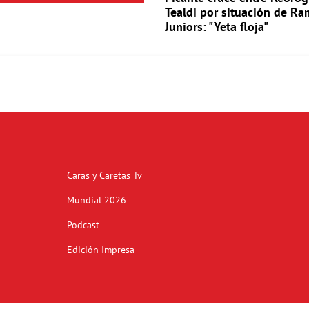
Tealdi por situación de Ra
Juniors: "Yeta floja"
Caras y Caretas Tv
Mundial 2026
Podcast
Edición Impresa