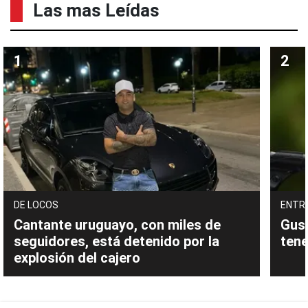
Las mas Leídas
DE LOCOS
ENTR
Cantante uruguayo, con miles de
Gust
seguidores, está detenido por la
tene
explosión del cajero