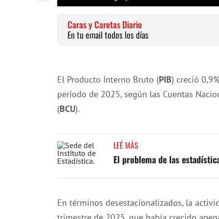
Caras y Caretas Diario
En tu email todos los días
El Producto Interno Bruto (
PIB
) creció 0,9
período de 2025, según las Cuentas Nacion
(
BCU
).
LEÉ MÁS
El problema de las estadístic
En términos desestacionalizados, la activ
trimestre de 2025, que había crecido apen