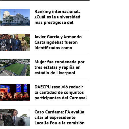
Ranking internacional:
¿Cuál es la universidad
más prestigiosa del
Uruguay?
Javier García y Armando
Castaingdebat fueron
identificados como
indagados en el caso
Cardama
Mujer fue condenada por
tres estafas y rapiña en
estadio de Liverpool
DAECPU resolvió reducir
la cantidad de conjuntos
participantes del Carnaval
2027
Caso Cardama: FA evalúa
citar al expresidente
Lacalle Pou a la comisión
investigadora