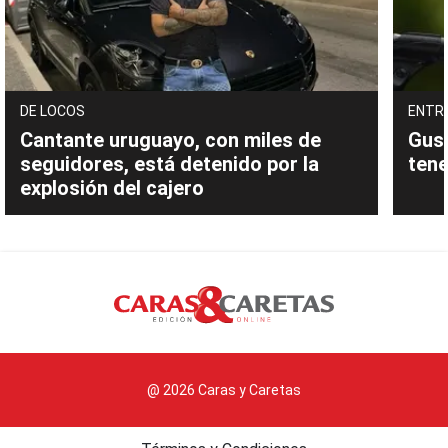
DE LOCOS
ENTR
Cantante uruguayo, con miles de
Gust
seguidores, está detenido por la
tene
explosión del cajero
@ 2026 Caras y Caretas