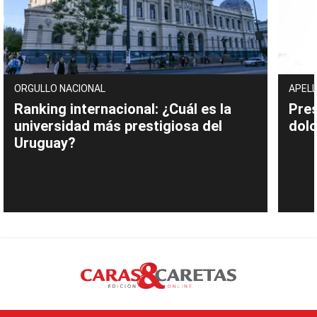
ORGULLO NACIONAL
APELL
Ranking internacional: ¿Cuál es la
Pres
universidad más prestigiosa del
dolo
Uruguay?