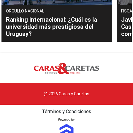
ORGULLO NACIONAL
FISCA
Ranking internacional: ¿Cuál es la
Javi
universidad más prestigiosa del
Cast
Uruguay?
com
@ 2026 Caras y Caretas
Términos y Condiciones