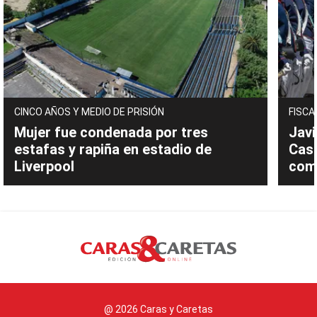
CINCO AÑOS Y MEDIO DE PRISIÓN
FISCA
Mujer fue condenada por tres
Javi
estafas y rapiña en estadio de
Cast
Liverpool
com
@ 2026 Caras y Caretas