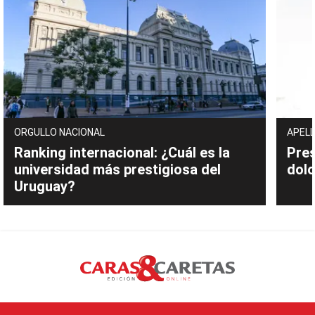
ORGULLO NACIONAL
APELL
Ranking internacional: ¿Cuál es la
Pres
universidad más prestigiosa del
dolo
Uruguay?