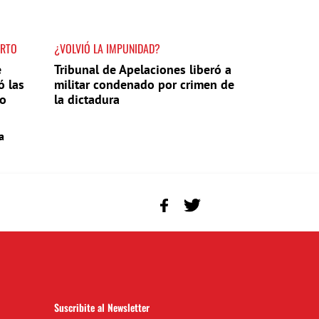
ERTO
¿VOLVIÓ LA IMPUNIDAD?
e
Tribunal de Apelaciones liberó a
ó las
militar condenado por crimen de
do
la dictadura
a
Suscribite al Newsletter