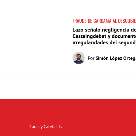
FRAUDE DE CARDAMA AL DESCUBI
Lazo señaló negligencia d
Castaingdebat y document
irregularidades del segun
pago
Por
Simón López Orteg
Caras y Caretas Tv