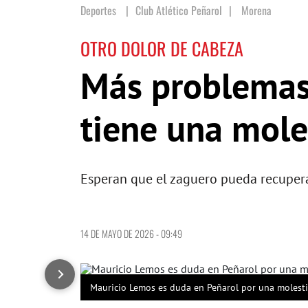
Deportes
Club Atlético Peñarol
|
Morena
OTRO DOLOR DE CABEZA
Más problemas
tiene una mole
Esperan que el zaguero pueda recuperar
14 DE MAYO DE 2026 - 09:49
Mauricio Lemos es duda en Peñarol por una molesti