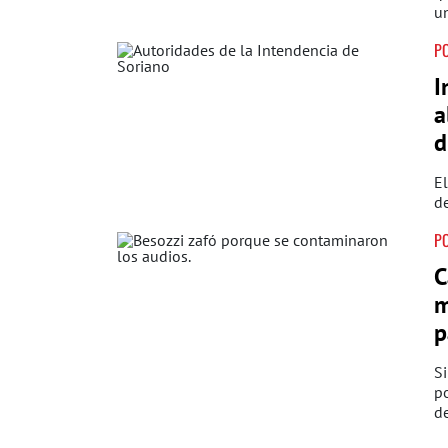
un
PO
I
a
d
El
de
PO
C
m
p
Si
po
d