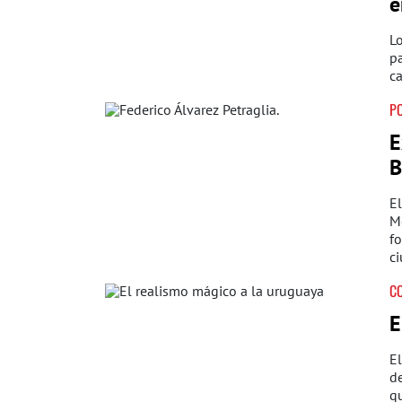
e
L
pa
ca
PO
E
B
El
Me
fo
ci
C
E
El
de
q