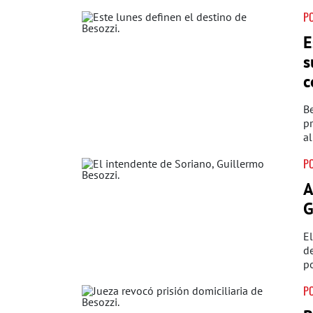
PO
E
s
c
Be
pr
al
PO
A
G
El
de
po
PO