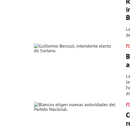
R
i
B
La
de
PO
B
a
La
le
Fe
di
PO
C
r