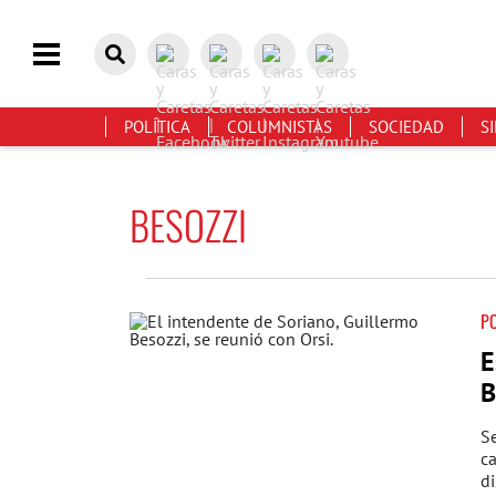
POLÍTICA
COLUMNISTAS
SOCIEDAD
S
BESOZZI
PO
E
B
Se
ca
di