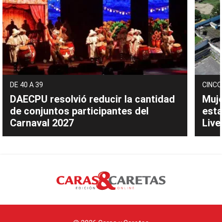
DE 40 A 39
CINCO
DAECPU resolvió reducir la cantidad
Muje
de conjuntos participantes del
esta
Carnaval 2027
Live