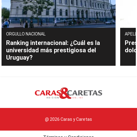
ORGULLO NACIONAL
APELL
Ranking internacional: ¿Cuál es la
Pres
universidad más prestigiosa del
dolo
Uruguay?
@ 2026 Caras y Caretas