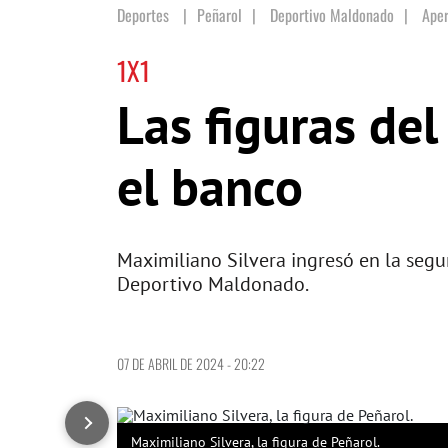
Deportes
Peñarol
|
Deportivo Maldonado
|
Aper
1X1
Las figuras del
el banco
Maximiliano Silvera ingresó en la segu
Deportivo Maldonado.
07 DE ABRIL DE 2024 - 20:22
Maximiliano Silvera, la figura de Peñarol.