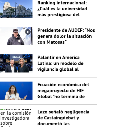
Ranking internacional:
¿Cuál es la universidad
más prestigiosa del
Uruguay?
Presidente de AUDEF: "Nos
genera dolor la situación
con Matosas"
Palantir en América
Latina: un modelo de
vigilancia global al
servicio de Trump
Ecuación económica del
megaproyecto de HIF
Global "no termina de
cerrar"
Lazo señaló negligencia
de Castaingdebat y
documentó las
irregularidades del
segundo pago