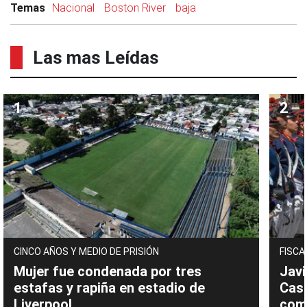
Temas
Nacional
Boston River
baja
Las mas Leídas
CINCO AÑOS Y MEDIO DE PRISIÓN
FISCA
Mujer fue condenada por tres
Javi
estafas y rapiña en estadio de
Cast
Liverpool
com