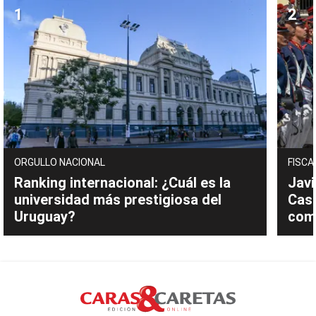
ORGULLO NACIONAL
FISCA
Ranking internacional: ¿Cuál es la
Javi
universidad más prestigiosa del
Cast
Uruguay?
com