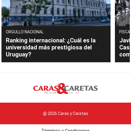
ORGULLO NACIONAL
FISCA
Ranking internacional: ¿Cuál es la
Javi
universidad más prestigiosa del
Cast
Uruguay?
com
@ 2026 Caras y Caretas
Términos y Condiciones