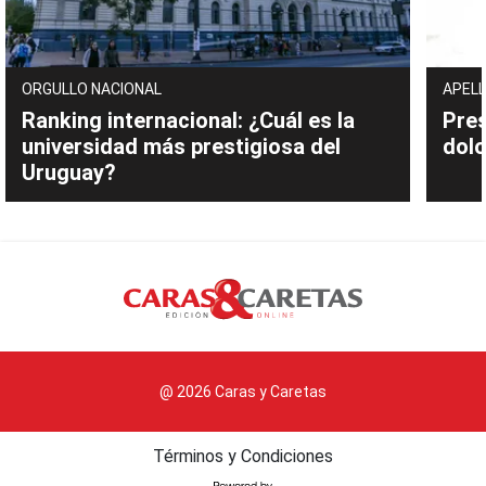
ORGULLO NACIONAL
APELL
Ranking internacional: ¿Cuál es la
Pres
universidad más prestigiosa del
dolo
Uruguay?
@ 2026 Caras y Caretas
Términos y Condiciones