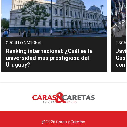
ORGULLO NACIONAL
FISCA
Ranking internacional: ¿Cuál es la
Javi
universidad más prestigiosa del
Cast
Uruguay?
com
@ 2026 Caras y Caretas