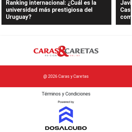
Ranking internacional: ¿Cuál es la
Javi
universidad más prestigiosa del
Cast
Uruguay?
com
@ 2026 Caras y Caretas
Términos y Condiciones