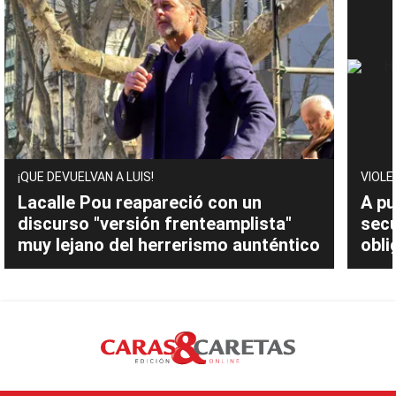
¡QUE DEVUELVAN A LUIS!
VIOLE
Lacalle Pou reapareció con un
A pu
discurso "versión frenteamplista"
sec
muy lejano del herrerismo aunténtico
obli